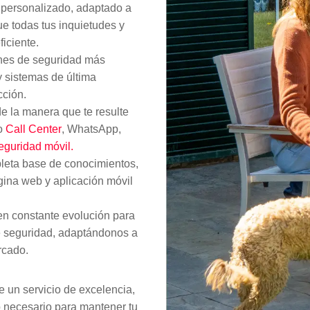
 personalizado, adaptado a
e todas tus inquietudes y
iciente.
nes de seguridad más
y sistemas de última
cción.
e la manera que te resulte
ro
Call Center
, WhatsApp,
eguridad móvil.
eta base de conocimientos,
ágina web y aplicación móvil
 constante evolución para
e seguridad, adaptándonos a
rcado.
e un servicio de excelencia,
 necesario para mantener tu