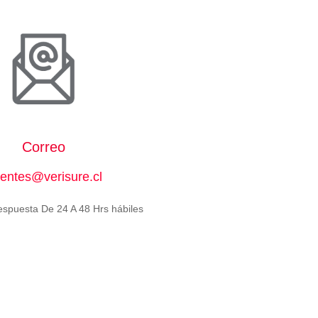
Correo
ientes@verisure.cl
espuesta De 24 A 48 Hrs hábiles