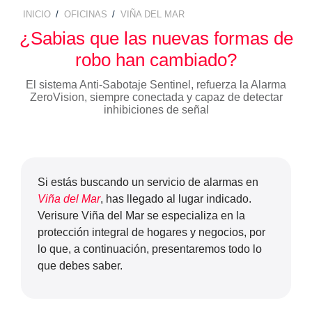
TECNOLOGÍA Y GARANTÍA
INICIO
OFICINAS
VIÑA DEL MAR
ALARMA ANTI OKUPA
BREADCRUMB
¿Sabias que las nuevas formas de
LECTOR DE LLAVES
CENTRAL DE ALARMAS
robo han cambiado?
El sistema Anti-Sabotaje Sentinel, refuerza la Alarma
MANDO A DISTANCIA
COMUNICACIONES
ZeroVision, siempre conectada y capaz de detectar
inhibiciones de señal
SENSORES Y DETECTORES
GARANTÍA VERISURE
SENSORES DE
Si estás buscando un servicio de alarmas en
MOVIMIENTO
Viña del Mar
, has llegado al lugar indicado.
Verisure Viña del Mar se especializa en la
SENSOR PERIMETRAL
protección integral de hogares y negocios, por
lo que, a continuación, presentaremos todo lo
que debes saber.
DETECTOR DE HUMO