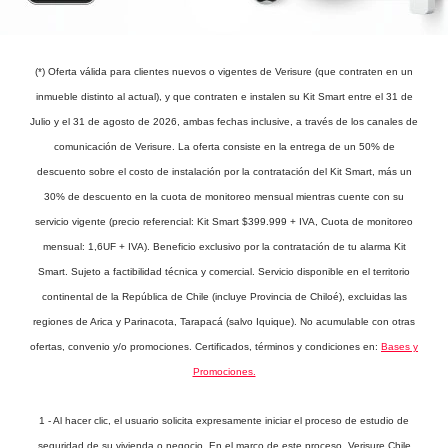
(*) Oferta válida para clientes nuevos o vigentes de Verisure (que contraten en un
inmueble distinto al actual), y que contraten e instalen su Kit Smart entre el 31 de
Julio y el 31 de agosto de 2026, ambas fechas inclusive, a través de los canales de
comunicación de Verisure. La oferta consiste en la entrega de un 50% de
descuento sobre el costo de instalación por la contratación del Kit Smart, más un
30% de descuento en la cuota de monitoreo mensual mientras cuente con su
servicio vigente (precio referencial: Kit Smart $399.999 + IVA, Cuota de monitoreo
mensual: 1,6UF + IVA). Beneficio exclusivo por la contratación de tu alarma Kit
Smart. Sujeto a factibilidad técnica y comercial. Servicio disponible en el territorio
continental de la República de Chile (incluye Provincia de Chiloé), excluidas las
regiones de Arica y Parinacota, Tarapacá (salvo Iquique). No acumulable con otras
ofertas, convenio y/o promociones. Certificados, términos y condiciones en:
Bases y
Promociones.
1 - Al hacer clic, el usuario solicita expresamente iniciar el proceso de estudio de
seguridad de su vivienda o negocio. En el marco de este proceso, Verisure Chile