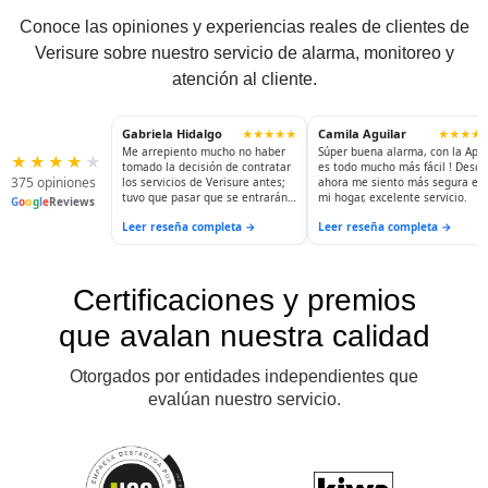
Conoce las opiniones y experiencias reales de clientes de
Verisure sobre nuestro servicio de alarma, monitoreo y
atención al cliente.
Gabriela Hidalgo
Camila Aguilar
★★★★★
★★★★
Me arrepiento mucho no haber
Súper buena alarma, con la App
★
★
★
★
★
tomado la decisión de contratar
es todo mucho más fácil ! Desde
375 opiniones
los servicios de Verisure antes;
ahora me siento más segura en
tuvo que pasar que se entrarán
mi hogar, excelente servicio.
G
o
o
g
l
e
Reviews
a robar para hacerlo. Ahora
Leer reseña completa →
Leer reseña completa →
puedo dormir tranquila; salir a
visitar a mis hijas...y sé que mi
casa está siendo resguardada.
La seguridad y la tranquilidad no
tienen precio.
Certificaciones y premios
que avalan nuestra calidad
Otorgados por entidades independientes que
evalúan nuestro servicio.