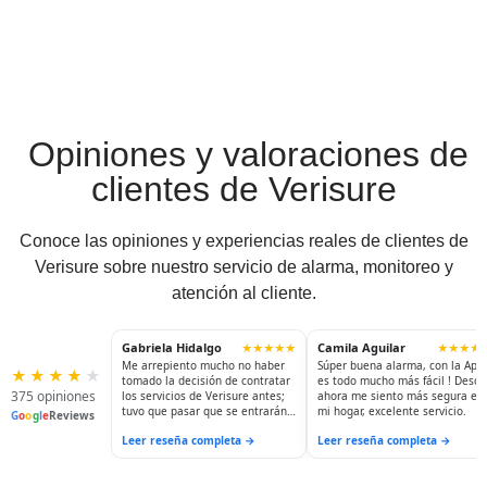
Opiniones y valoraciones de
clientes de Verisure
Conoce las opiniones y experiencias reales de clientes de
Verisure sobre nuestro servicio de alarma, monitoreo y
atención al cliente.
Gabriela Hidalgo
Camila Aguilar
★★★★★
★★★★
Me arrepiento mucho no haber
Súper buena alarma, con la App
★
★
★
★
★
tomado la decisión de contratar
es todo mucho más fácil ! Desde
375 opiniones
los servicios de Verisure antes;
ahora me siento más segura en
tuvo que pasar que se entrarán
mi hogar, excelente servicio.
G
o
o
g
l
e
Reviews
a robar para hacerlo. Ahora
Leer reseña completa →
Leer reseña completa →
puedo dormir tranquila; salir a
visitar a mis hijas...y sé que mi
casa está siendo resguardada.
La seguridad y la tranquilidad no