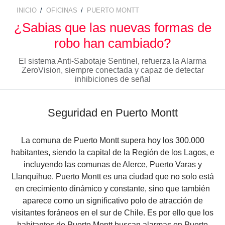
TECNOLOGÍA Y GARANTÍA
INICIO
OFICINAS
PUERTO MONTT
ALARMA ANTI OKUPA
BREADCRUMB
¿Sabias que las nuevas formas de
LECTOR DE LLAVES
CENTRAL DE ALARMAS
robo han cambiado?
El sistema Anti-Sabotaje Sentinel, refuerza la Alarma
MANDO A DISTANCIA
COMUNICACIONES
ZeroVision, siempre conectada y capaz de detectar
inhibiciones de señal
SENSORES Y DETECTORES
GARANTÍA VERISURE
Seguridad en Puerto Montt
SENSORES DE
MOVIMIENTO
La comuna de Puerto Montt supera hoy los 300.000
habitantes, siendo la capital de la Región de los Lagos, e
incluyendo las comunas de Alerce, Puerto Varas y
SENSOR PERIMETRAL
Llanquihue. Puerto Montt es una ciudad que no solo está
en crecimiento dinámico y constante, sino que también
DETECTOR DE HUMO
aparece como un significativo polo de atracción de
visitantes foráneos en el sur de Chile. Es por ello que los
habitantes de Puerto Montt buscan alarmas en Puerto