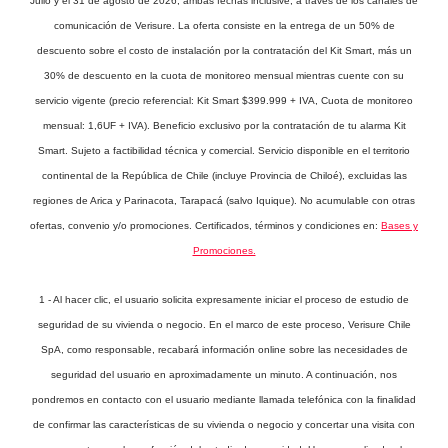
Julio y el 31 de agosto de 2026, ambas fechas inclusive, a través de los canales de
comunicación de Verisure. La oferta consiste en la entrega de un 50% de
descuento sobre el costo de instalación por la contratación del Kit Smart, más un
30% de descuento en la cuota de monitoreo mensual mientras cuente con su
servicio vigente (precio referencial: Kit Smart $399.999 + IVA, Cuota de monitoreo
mensual: 1,6UF + IVA). Beneficio exclusivo por la contratación de tu alarma Kit
Smart. Sujeto a factibilidad técnica y comercial. Servicio disponible en el territorio
continental de la República de Chile (incluye Provincia de Chiloé), excluidas las
regiones de Arica y Parinacota, Tarapacá (salvo Iquique). No acumulable con otras
ofertas, convenio y/o promociones. Certificados, términos y condiciones en:
Bases y
Promociones.
1 - Al hacer clic, el usuario solicita expresamente iniciar el proceso de estudio de
seguridad de su vivienda o negocio. En el marco de este proceso, Verisure Chile
SpA, como responsable, recabará información online sobre las necesidades de
seguridad del usuario en aproximadamente un minuto. A continuación, nos
pondremos en contacto con el usuario mediante llamada telefónica con la finalidad
de confirmar las características de su vivienda o negocio y concertar una visita con