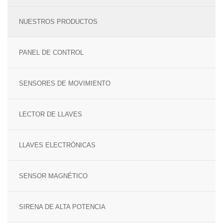
TECNOLOGÍA Y GARANTÍA
ALARMA ANTI OKUPA
NUESTROS PRODUCTOS
LECTOR DE LLAVES
CENTRAL DE ALARMAS
PANEL DE CONTROL
MANDO A DISTANCIA
COMUNICACIONES
SENSORES DE MOVIMIENTO
SENSORES Y DETECTORES
GARANTÍA VERISURE
LECTOR DE LLAVES
SENSORES DE
MOVIMIENTO
LLAVES ELECTRÓNICAS
SENSOR PERIMETRAL
SENSOR MAGNÉTICO
DETECTOR DE HUMO
SIRENA DE ALTA POTENCIA