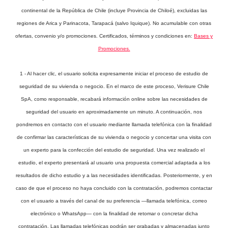
continental de la República de Chile (incluye Provincia de Chiloé), excluidas las
regiones de Arica y Parinacota, Tarapacá (salvo Iquique). No acumulable con otras
ofertas, convenio y/o promociones. Certificados, términos y condiciones en:
Bases y
Promociones.
1 - Al hacer clic, el usuario solicita expresamente iniciar el proceso de estudio de
seguridad de su vivienda o negocio. En el marco de este proceso, Verisure Chile
SpA, como responsable, recabará información online sobre las necesidades de
seguridad del usuario en aproximadamente un minuto. A continuación, nos
pondremos en contacto con el usuario mediante llamada telefónica con la finalidad
de confirmar las características de su vivienda o negocio y concertar una visita con
un experto para la confección del estudio de seguridad. Una vez realizado el
estudio, el experto presentará al usuario una propuesta comercial adaptada a los
resultados de dicho estudio y a las necesidades identificadas. Posteriormente, y en
caso de que el proceso no haya concluido con la contratación, podremos contactar
con el usuario a través del canal de su preferencia —llamada telefónica, correo
electrónico o WhatsApp— con la finalidad de retomar o concretar dicha
contratación. Las llamadas telefónicas podrán ser grabadas y almacenadas junto