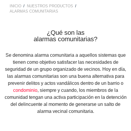
TECNOLOGÍA Y GARANTÍA
INICIO
NUESTROS PRODUCTOS
ALARMA ANTI OKUPA
BREADCRUMB
ALARMAS COMUNITARIAS
LECTOR DE LLAVES
CENTRAL DE ALARMAS
¿Qué son las
MANDO A DISTANCIA
COMUNICACIONES
alarmas comunitarias?
SENSORES Y DETECTORES
Se denomina
alarma comunitaria
a aquellos sistemas que
GARANTÍA VERISURE
tienen como objetivo satisfacer las necesidades de
seguridad de un grupo organizado de vecinos. Hoy en día,
SENSORES DE
las alarmas comunitarias son una buena alternativa para
MOVIMIENTO
prevenir delitos y actos vandálicos dentro de un barrio o
condominio
, siempre y cuando, los miembros de la
SENSOR PERIMETRAL
comunidad tengan una activa participación en la detención
del delincuente al momento de generarse un salto de
alarma vecinal comunitaria.
DETECTOR DE HUMO