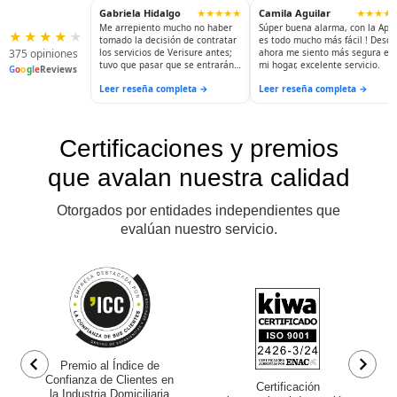
Gabriela Hidalgo
Camila Aguilar
★★★★★
★★★★
Me arrepiento mucho no haber
Súper buena alarma, con la App
★
★
★
★
★
tomado la decisión de contratar
es todo mucho más fácil ! Desde
375 opiniones
los servicios de Verisure antes;
ahora me siento más segura en
tuvo que pasar que se entrarán
mi hogar, excelente servicio.
G
o
o
g
l
e
Reviews
a robar para hacerlo. Ahora
Leer reseña completa →
Leer reseña completa →
puedo dormir tranquila; salir a
visitar a mis hijas...y sé que mi
casa está siendo resguardada.
La seguridad y la tranquilidad no
tienen precio.
Certificaciones y premios
que avalan nuestra calidad
Otorgados por entidades independientes que
evalúan nuestro servicio.
Premio al Índice de
Confianza de Clientes en
Certificación
la Industria Domiciliaria