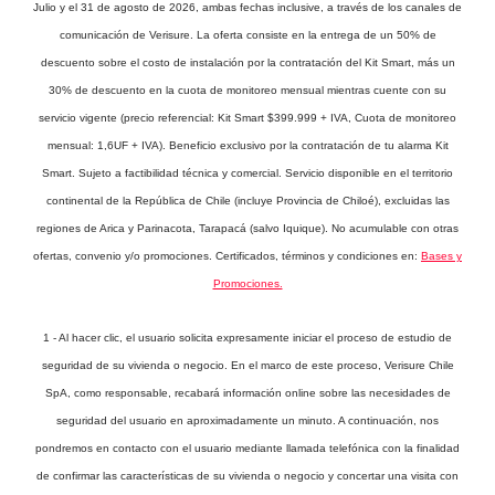
Julio y el 31 de agosto de 2026, ambas fechas inclusive, a través de los canales de
comunicación de Verisure. La oferta consiste en la entrega de un 50% de
descuento sobre el costo de instalación por la contratación del Kit Smart, más un
30% de descuento en la cuota de monitoreo mensual mientras cuente con su
servicio vigente (precio referencial: Kit Smart $399.999 + IVA, Cuota de monitoreo
mensual: 1,6UF + IVA). Beneficio exclusivo por la contratación de tu alarma Kit
Smart. Sujeto a factibilidad técnica y comercial. Servicio disponible en el territorio
continental de la República de Chile (incluye Provincia de Chiloé), excluidas las
regiones de Arica y Parinacota, Tarapacá (salvo Iquique). No acumulable con otras
ofertas, convenio y/o promociones. Certificados, términos y condiciones en:
Bases y
Promociones.
1 - Al hacer clic, el usuario solicita expresamente iniciar el proceso de estudio de
seguridad de su vivienda o negocio. En el marco de este proceso, Verisure Chile
SpA, como responsable, recabará información online sobre las necesidades de
seguridad del usuario en aproximadamente un minuto. A continuación, nos
pondremos en contacto con el usuario mediante llamada telefónica con la finalidad
de confirmar las características de su vivienda o negocio y concertar una visita con