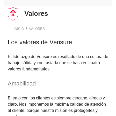
TECNOLOGÍA Y GARANTÍA
ALARMA ANTI OKUPA
Valores
LECTOR DE LLAVES
CENTRAL DE ALARMAS
INICIO
VALORES
BREADCRUMB
MANDO A DISTANCIA
COMUNICACIONES
Los valores de Verisure
SENSORES Y DETECTORES
GARANTÍA VERISURE
El liderazgo de Verisure es resultado de una cultura de
trabajo sólida y contrastada que se basa en cuatro
SENSORES DE
MOVIMIENTO
valores fundamentales:
Amabilidad
SENSOR PERIMETRAL
El trato con los clientes es siempre cercano, directo y
DETECTOR DE HUMO
claro. Nos imponemos la máxima calidad de atención
al cliente, porque nuestra misión es protegerles y