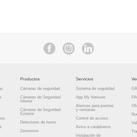
Productos
Servicios
Ve
as
Cámaras de seguridad
Sistema de seguridad
GR
s
Cámaras de Seguridad
App My Verisure
FA
Interior
Alarmas para puertas
Of
Cámaras de Seguridad
y ventanas
Exterior
Nue
ios
Control de acceso
Detectores de humo
Va
as
Aviso a carabineros
Zerovision
Tr
Instalación de