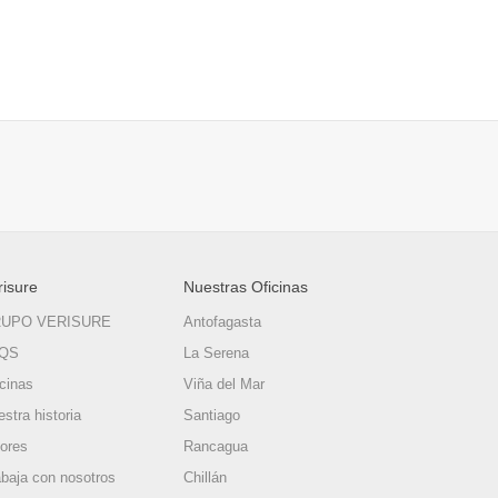
risure
Nuestras Oficinas
UPO VERISURE
Antofagasta
QS
La Serena
icinas
Viña del Mar
stra historia
Santiago
lores
Rancagua
abaja con nosotros
Chillán