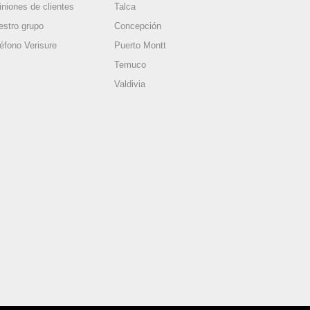
iniones de clientes
Talca
estro grupo
Concepción
léfono Verisure
Puerto Montt
Temuco
Valdivia