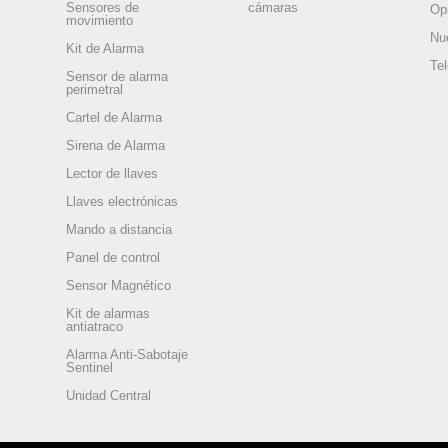
Sensores de
cámaras
Op
movimiento
Nu
Kit de Alarma
Te
Sensor de alarma
perimetral
Cartel de Alarma
Sirena de Alarma
Lector de llaves
Llaves electrónicas
Mando a distancia
Panel de control
Sensor Magnético
Kit de alarmas
antiatraco
Alarma Anti-Sabotaje
Sentinel
Unidad Central