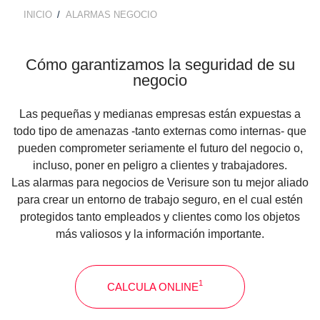
TECNOLOGÍA Y GARANTÍA
INICIO
ALARMAS NEGOCIO
ALARMA ANTI OKUPA
BREADCRUMB
LECTOR DE LLAVES
CENTRAL DE ALARMAS
Cómo garantizamos la
seguridad de su
negocio
MANDO A DISTANCIA
COMUNICACIONES
Las pequeñas y medianas empresas están expuestas a
todo tipo de amenazas -tanto externas como internas- que
SENSORES Y DETECTORES
GARANTÍA VERISURE
pueden comprometer seriamente el futuro del negocio o,
incluso, poner en peligro a clientes y trabajadores.
SENSORES DE
Las alarmas para negocios de Verisure son tu mejor aliado
MOVIMIENTO
para crear un entorno de trabajo seguro, en el cual estén
protegidos tanto empleados y clientes como los objetos
más valiosos y la información importante.
SENSOR PERIMETRAL
DETECTOR DE HUMO
1
CALCULA ONLINE