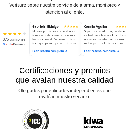
Verisure sobre nuestro servicio de alarma, monitoreo y
atención al cliente.
Gabriela Hidalgo
Camila Aguilar
★★★★★
★★★★
Me arrepiento mucho no haber
Súper buena alarma, con la App
★
★
★
★
★
tomado la decisión de contratar
es todo mucho más fácil ! Desde
375 opiniones
los servicios de Verisure antes;
ahora me siento más segura en
tuvo que pasar que se entrarán
mi hogar, excelente servicio.
G
o
o
g
l
e
Reviews
a robar para hacerlo. Ahora
Leer reseña completa →
Leer reseña completa →
puedo dormir tranquila; salir a
visitar a mis hijas...y sé que mi
casa está siendo resguardada.
La seguridad y la tranquilidad no
tienen precio.
Certificaciones y premios
que avalan nuestra calidad
Otorgados por entidades independientes que
evalúan nuestro servicio.