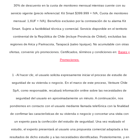
30% de descuento en la cuota de monitoreo mensual mientras cuente con su
servicio vigente (precio referencial: Kit Smart $399.999 + IVA, Cuota de monitoreo
mensual: 1,6UF + IVA). Beneficio exclusivo por la contratación de tu alarma Kit
Smart. Sujeto a factibilidad técnica y comercial. Servicio disponible en el territorio
continental de la República de Chile (incluye Provincia de Chiloé), excluidas las
regiones de Arica y Parinacota, Tarapacá (salvo Iquique). No acumulable con otras
ofertas, convenio y/o promociones. Certificados, términos y condiciones en:
Bases y
Promociones.
1 - Al hacer clic, el usuario solicita expresamente iniciar el proceso de estudio de
seguridad de su vivienda o negocio. En el marco de este proceso, Verisure Chile
SpA, como responsable, recabará información online sobre las necesidades de
seguridad del usuario en aproximadamente un minuto. A continuación, nos
pondremos en contacto con el usuario mediante llamada telefónica con la finalidad
de confirmar las características de su vivienda o negocio y concertar una visita con
un experto para la confección del estudio de seguridad. Una vez realizado el
estudio, el experto presentará al usuario una propuesta comercial adaptada a los
resultados de dicho estudio y a las necesidades identificadas. Posteriormente, y en