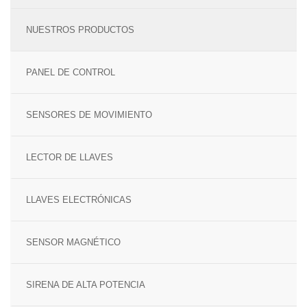
TECNOLOGÍA Y GARANTÍA
ALARMA ANTI OKUPA
NUESTROS PRODUCTOS
LECTOR DE LLAVES
CENTRAL DE ALARMAS
PANEL DE CONTROL
MANDO A DISTANCIA
COMUNICACIONES
SENSORES DE MOVIMIENTO
SENSORES Y DETECTORES
GARANTÍA VERISURE
LECTOR DE LLAVES
SENSORES DE
MOVIMIENTO
LLAVES ELECTRÓNICAS
SENSOR PERIMETRAL
SENSOR MAGNÉTICO
DETECTOR DE HUMO
SIRENA DE ALTA POTENCIA