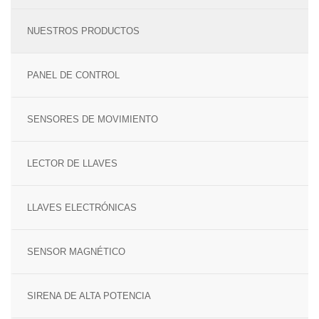
TECNOLOGÍA Y GARANTÍA
ALARMA ANTI OKUPA
NUESTROS PRODUCTOS
LECTOR DE LLAVES
CENTRAL DE ALARMAS
PANEL DE CONTROL
MANDO A DISTANCIA
COMUNICACIONES
SENSORES DE MOVIMIENTO
SENSORES Y DETECTORES
GARANTÍA VERISURE
LECTOR DE LLAVES
SENSORES DE
MOVIMIENTO
LLAVES ELECTRÓNICAS
SENSOR PERIMETRAL
SENSOR MAGNÉTICO
DETECTOR DE HUMO
SIRENA DE ALTA POTENCIA