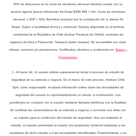
30% de descuento en la cuota de monitoreo mensual mientras cuente con su
servicio vigente (precio referencial: Kit Smart $399.999 + IVA, Cuota de monitoreo
mensual: 1,6UF + IVA). Beneficio exclusivo por la contratación de tu alarma Kit
Smart. Sujeto a factibilidad técnica y comercial. Servicio disponible en el territorio
continental de la República de Chile (incluye Provincia de Chiloé), excluidas las
regiones de Arica y Parinacota, Tarapacá (salvo Iquique). No acumulable con otras
ofertas, convenio y/o promociones. Certificados, términos y condiciones en:
Bases y
Promociones.
1 - Al hacer clic, el usuario solicita expresamente iniciar el proceso de estudio de
seguridad de su vivienda o negocio. En el marco de este proceso, Verisure Chile
SpA, como responsable, recabará información online sobre las necesidades de
seguridad del usuario en aproximadamente un minuto. A continuación, nos
pondremos en contacto con el usuario mediante llamada telefónica con la finalidad
de confirmar las características de su vivienda o negocio y concertar una visita con
un experto para la confección del estudio de seguridad. Una vez realizado el
estudio, el experto presentará al usuario una propuesta comercial adaptada a los
resultados de dicho estudio y a las necesidades identificadas. Posteriormente, y en