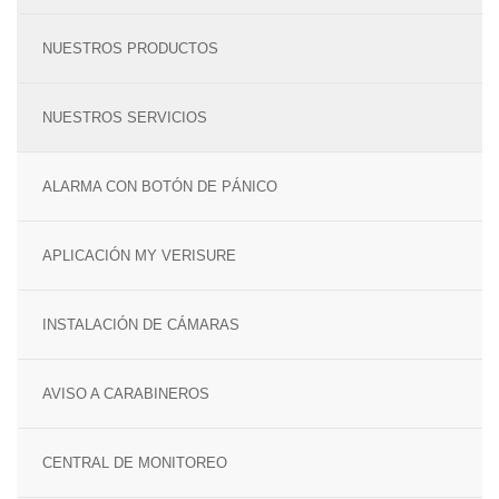
TECNOLOGÍA Y GARANTÍA
ALARMA ANTI OKUPA
NUESTROS PRODUCTOS
LECTOR DE LLAVES
CENTRAL DE ALARMAS
NUESTROS SERVICIOS
MANDO A DISTANCIA
COMUNICACIONES
ALARMA CON BOTÓN DE PÁNICO
SENSORES Y DETECTORES
GARANTÍA VERISURE
APLICACIÓN MY VERISURE
SENSORES DE
MOVIMIENTO
INSTALACIÓN DE CÁMARAS
SENSOR PERIMETRAL
AVISO A CARABINEROS
DETECTOR DE HUMO
CENTRAL DE MONITOREO