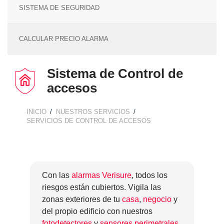
SISTEMA DE SEGURIDAD
CALCULAR PRECIO ALARMA
Sistema de Control de
accesos
INICIO
NUESTROS SERVICIOS
BREADCRUMB
SERVICIOS DE CONTROL DE ACCESOS
Con las
alarmas Verisure
, todos los
riesgos están cubiertos. Vigila las
zonas exteriores de tu
casa
,
negocio
y
del propio edificio con nuestros
fotodetectores
y
sensores perimetrales
.