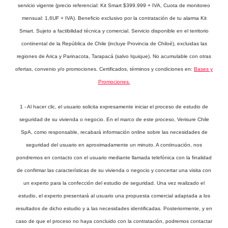
servicio vigente (precio referencial: Kit Smart $399.999 + IVA, Cuota de monitoreo
mensual: 1,6UF + IVA). Beneficio exclusivo por la contratación de tu alarma Kit
Smart. Sujeto a factibilidad técnica y comercial. Servicio disponible en el territorio
continental de la República de Chile (incluye Provincia de Chiloé), excluidas las
regiones de Arica y Parinacota, Tarapacá (salvo Iquique). No acumulable con otras
ofertas, convenio y/o promociones. Certificados, términos y condiciones en:
Bases y
Promociones.
1 - Al hacer clic, el usuario solicita expresamente iniciar el proceso de estudio de
seguridad de su vivienda o negocio. En el marco de este proceso, Verisure Chile
SpA, como responsable, recabará información online sobre las necesidades de
seguridad del usuario en aproximadamente un minuto. A continuación, nos
pondremos en contacto con el usuario mediante llamada telefónica con la finalidad
de confirmar las características de su vivienda o negocio y concertar una visita con
un experto para la confección del estudio de seguridad. Una vez realizado el
estudio, el experto presentará al usuario una propuesta comercial adaptada a los
resultados de dicho estudio y a las necesidades identificadas. Posteriormente, y en
caso de que el proceso no haya concluido con la contratación, podremos contactar