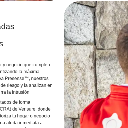
adas
s
ar y negocio que cumplen
antizando la máxima
siva Presense™, nuestros
de riesgo y la analizan en
ra la intrusión.
ctados de forma
(CRA) de Verisure, donde
oriza tu hogar o negocio
una alerta inmediata a