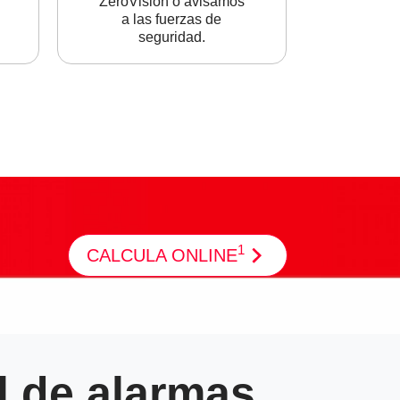
ZeroVision o avisamos
a las fuerzas de
seguridad.
1
CALCULA ONLINE
l de alarmas