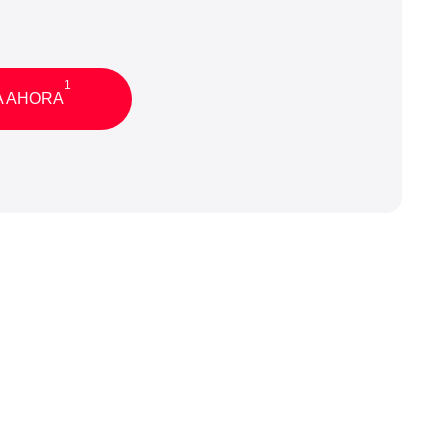
1
A AHORA