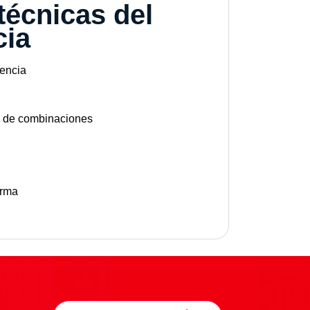
técnicas del
cia
uencia
s de combinaciones
arma