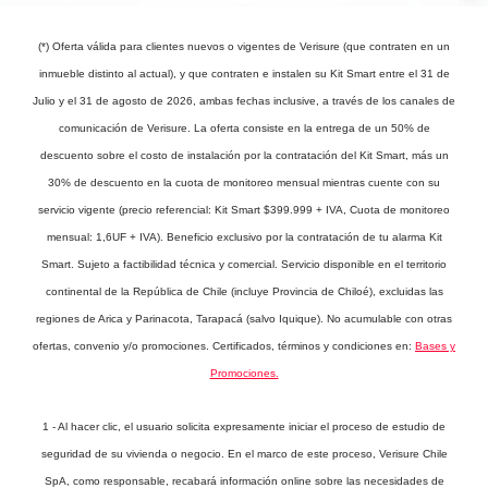
(*) Oferta válida para clientes nuevos o vigentes de Verisure (que contraten en un
inmueble distinto al actual), y que contraten e instalen su Kit Smart entre el 31 de
Julio y el 31 de agosto de 2026, ambas fechas inclusive, a través de los canales de
comunicación de Verisure. La oferta consiste en la entrega de un 50% de
descuento sobre el costo de instalación por la contratación del Kit Smart, más un
30% de descuento en la cuota de monitoreo mensual mientras cuente con su
servicio vigente (precio referencial: Kit Smart $399.999 + IVA, Cuota de monitoreo
mensual: 1,6UF + IVA). Beneficio exclusivo por la contratación de tu alarma Kit
Smart. Sujeto a factibilidad técnica y comercial. Servicio disponible en el territorio
continental de la República de Chile (incluye Provincia de Chiloé), excluidas las
regiones de Arica y Parinacota, Tarapacá (salvo Iquique). No acumulable con otras
ofertas, convenio y/o promociones. Certificados, términos y condiciones en:
Bases y
Promociones.
1 - Al hacer clic, el usuario solicita expresamente iniciar el proceso de estudio de
seguridad de su vivienda o negocio. En el marco de este proceso, Verisure Chile
SpA, como responsable, recabará información online sobre las necesidades de