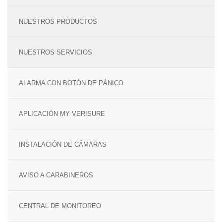
TECNOLOGÍA Y GARANTÍA
ALARMA ANTI OKUPA
NUESTROS PRODUCTOS
LECTOR DE LLAVES
CENTRAL DE ALARMAS
NUESTROS SERVICIOS
MANDO A DISTANCIA
COMUNICACIONES
ALARMA CON BOTÓN DE PÁNICO
SENSORES Y DETECTORES
GARANTÍA VERISURE
APLICACIÓN MY VERISURE
SENSORES DE
MOVIMIENTO
INSTALACIÓN DE CÁMARAS
SENSOR PERIMETRAL
AVISO A CARABINEROS
DETECTOR DE HUMO
CENTRAL DE MONITOREO