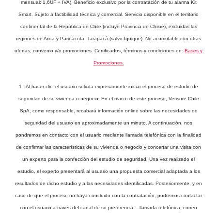
mensual: 1,6UF + IVA). Beneficio exclusivo por la contratación de tu alarma Kit
Smart. Sujeto a factibilidad técnica y comercial. Servicio disponible en el territorio
continental de la República de Chile (incluye Provincia de Chiloé), excluidas las
regiones de Arica y Parinacota, Tarapacá (salvo Iquique). No acumulable con otras
ofertas, convenio y/o promociones. Certificados, términos y condiciones en:
Bases y
Promociones.
1 - Al hacer clic, el usuario solicita expresamente iniciar el proceso de estudio de
seguridad de su vivienda o negocio. En el marco de este proceso, Verisure Chile
SpA, como responsable, recabará información online sobre las necesidades de
seguridad del usuario en aproximadamente un minuto. A continuación, nos
pondremos en contacto con el usuario mediante llamada telefónica con la finalidad
de confirmar las características de su vivienda o negocio y concertar una visita con
un experto para la confección del estudio de seguridad. Una vez realizado el
estudio, el experto presentará al usuario una propuesta comercial adaptada a los
resultados de dicho estudio y a las necesidades identificadas. Posteriormente, y en
caso de que el proceso no haya concluido con la contratación, podremos contactar
con el usuario a través del canal de su preferencia —llamada telefónica, correo