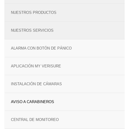
TECNOLOGÍA Y GARANTÍA
ALARMA ANTI OKUPA
NUESTROS PRODUCTOS
LECTOR DE LLAVES
CENTRAL DE ALARMAS
NUESTROS SERVICIOS
MANDO A DISTANCIA
COMUNICACIONES
ALARMA CON BOTÓN DE PÁNICO
SENSORES Y DETECTORES
GARANTÍA VERISURE
APLICACIÓN MY VERISURE
SENSORES DE
MOVIMIENTO
INSTALACIÓN DE CÁMARAS
SENSOR PERIMETRAL
AVISO A CARABINEROS
DETECTOR DE HUMO
CENTRAL DE MONITOREO