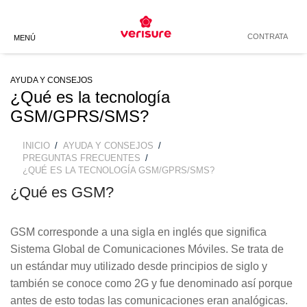
Trabaja con Nosotros
Acceso Clientes
Atención al Cliente
BACK
BACK
BACK
BACK
BACK
BACK
CONTRATA
MENÚ
ALARMAS PARA CASA
ALARMAS PARA NEGOCIOS
NUESTROS PRODUCTOS
CONSEJOS Y AYUDA
SERVICIOS DE SEGURIDAD
ACERCA DE VERISURE
AYUDA Y CONSEJOS
¿Qué es la tecnología
GSM/GPRS/SMS?
ALARMAS PARA
ALARMAS PARA OFICINAS
ALARMA ANTI-SABOTAJE
CONSEJOS DE SEGURIDAD
MY VERISURE
LA MEJOR ALARMA
DEPARTAMENTOS
SENTINEL
INICIO
AYUDA Y CONSEJOS
BREADCRUMB
ALARMAS PARA TIENDAS
BLOG CONSEJOS DE
GUARDIÁN VERISURE
NUESTRO GRUPO
PREGUNTAS FRECUENTES
ALARMAS PARA
ZEROVISION
SEGURIDAD
¿QUÉ ES LA TECNOLOGÍA GSM/GPRS/SMS?
CONDOMINIOS
¿Qué es GSM?
ALARMAS PARA
INSTALACIÓN DE ALARMAS
HISTORIA
COMERCIOS
CARTELES DISUASORIOS
PREGUNTAS FRECUENTES
ALARMAS PARA SEGUNDA
VIVIENDA
GSM corresponde a una sigla en inglés que significa
SISTEMA DE SEGURIDAD
OFICINAS
Sistema Global de Comunicaciones Móviles. Se trata de
ALARMAS PARA LOCALES
PANEL DE CONTROL
ATENCIÓN AL CLIENTE
un estándar muy utilizado desde principios de siglo y
ALARMA PARA CASA
CAMPO
también se conoce como
2G
y fue denominado así porque
ALARMA CONECTADA A
EMPRESAS DE SEGURIDAD
UNIDAD CENTRAL
CARABINEROS
TELÉFONO VERISURE
antes de esto todas las comunicaciones eran analógicas.