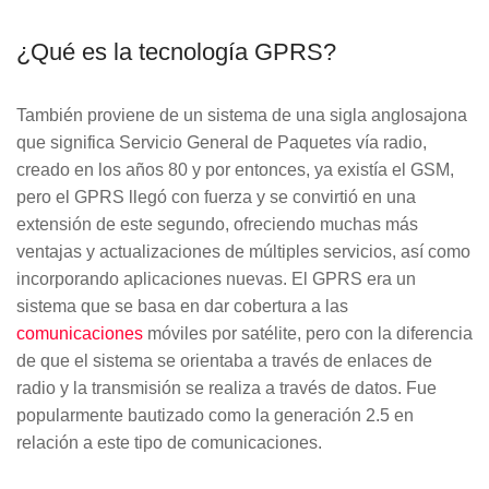
ALARMAS PARA EXTERIOR
SALA DE PRENSA
KIT DE ALARMA PARA CASA
ALARMAS PARA VENTANAS
¿Qué es la tecnología GPRS?
TRABAJA CON NOSOTROS
Y PUERTAS
ALARMAS PARA TU BARRIO
VALORES
SIRENA POTENTE
También proviene de un sistema de una sigla
anglosajona
¿QUÉ OPINAN NUESTROS
BOTÓN DE PÁNICO
CLIENTES?
que significa Servicio General de Paquetes vía radio,
ALARMAS PARA TI
AVISO DE PRIVACIDAD
creado en los años 80 y por entonces, ya existía el GSM,
CÁMARAS DE SEGURIDAD
pero el GPRS llegó con fuerza y se convirtió en una
OTROS SERVICIOS
extensión de este segundo, ofreciendo muchas más
ADULTOS MAYORES
CÁMARA DE SEGURIDAD
ventajas y actualizaciones de múltiples servicios, así como
EXTERIOR
CALCULA EL PRECIO DE TU
incorporando aplicaciones nuevas. El GPRS era un
ALARMA
ALARMAS PARA
sistema que se basa en dar cobertura a las
ADOLESCENTES
CÁMARA DE SEGURIDAD
comunicaciones
móviles por satélite, pero con la diferencia
INTERIOR
CONTROL DE ACCESO
de que el sistema se orientaba a través de enlaces de
ALARMAS PARA NIÑOS
radio y la transmisión se realiza a través de datos. Fue
popularmente bautizado como la generación 2.5 en
CONTROL DE ACCESOS
SERVICIO CONFÍA
relación a este tipo de comunicaciones.
ALARMA PARA MASCOTAS
LLAVES ELECTRÓNICAS