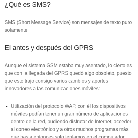
TECNOLOGÍA Y GARANTÍA
¿Qué es SMS?
ALARMA ANTI OKUPA
LECTOR DE LLAVES
CENTRAL DE ALARMAS
SMS (Short Message Service) son mensajes de texto puro
solamente.
MANDO A DISTANCIA
COMUNICACIONES
El antes y después del GPRS
SENSORES Y DETECTORES
GARANTÍA VERISURE
Aunque el sistema GSM estaba muy asentado, lo cierto es
que con la llegada del GPRS quedó algo obsoleto, puesto
SENSORES DE
que este trajo consigo varios cambios y aportes
MOVIMIENTO
innovadores a las comunicaciones móviles:
SENSOR PERIMETRAL
Utilización del protocolo WAP, con él los dispositivos
móviles podían tener un gran número de aplicaciones
DETECTOR DE HUMO
dentro de la red, pudiendo disfrutar de Internet, acceder
al correo electrónico y a otros muchos programas más
que hasta entonces solo teníamos en el computador.