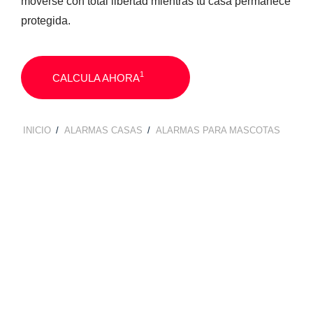
moverse con total libertad mientras tu casa permanece
protegida.
1
CALCULA AHORA
INICIO
ALARMAS CASAS
ALARMAS PARA MASCOTAS
BREADCRUMB