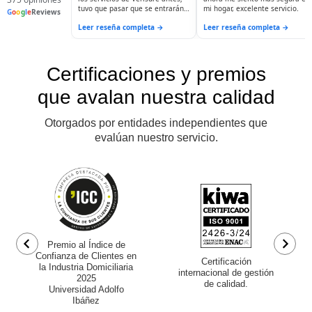
tuvo que pasar que se entrarán
mi hogar, excelente servicio.
G
o
o
g
l
e
Reviews
a robar para hacerlo. Ahora
Leer reseña completa →
Leer reseña completa →
puedo dormir tranquila; salir a
visitar a mis hijas...y sé que mi
casa está siendo resguardada.
La seguridad y la tranquilidad no
tienen precio.
Certificaciones y premios
que avalan nuestra calidad
Otorgados por entidades independientes que
evalúan nuestro servicio.
Premio al Índice de
Confianza de Clientes en
Certificación
la Industria Domiciliaria
internacional de gestión
2025
de calidad.
Universidad Adolfo
Ibáñez