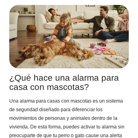
TECNOLOGÍA Y GARANTÍA
ALARMA ANTI OKUPA
LECTOR DE LLAVES
CENTRAL DE ALARMAS
MANDO A DISTANCIA
COMUNICACIONES
SENSORES Y DETECTORES
GARANTÍA VERISURE
¿Qué hace una alarma para
SENSORES DE
MOVIMIENTO
casa con mascotas?
SENSOR PERIMETRAL
Una alarma para casas con mascotas es un sistema
de seguridad diseñado para diferenciar los
movimientos de personas y animales dentro de la
DETECTOR DE HUMO
vivienda. De esta forma, puedes activar tu alarma sin
preocuparte de que tu perro o gato cause una alerta