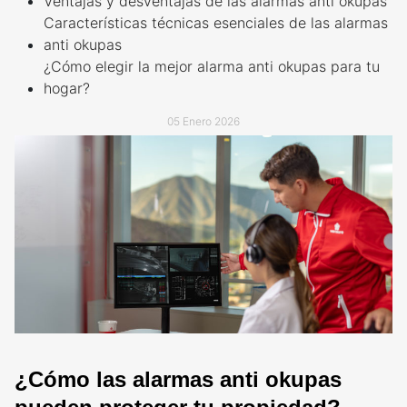
Ventajas y desventajas de las alarmas anti okupas
TECNOLOGÍA Y GARANTÍA
ALARMA ANTI OKUPA
Características técnicas esenciales de las alarmas
anti okupas
LECTOR DE LLAVES
CENTRAL DE ALARMAS
¿Cómo elegir la mejor alarma anti okupas para tu
hogar?
MANDO A DISTANCIA
COMUNICACIONES
05 Enero 2026
SENSORES Y DETECTORES
GARANTÍA VERISURE
SENSORES DE
MOVIMIENTO
SENSOR PERIMETRAL
DETECTOR DE HUMO
¿Cómo las alarmas anti okupas