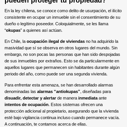
pueden proteger tu propiedad?
SENSOR MAGNÉTICO
En la ley chilena, se conoce como delito de usurpación, el ilícito
consistente en ocupar un inmueble sin el consentimiento de su
dueño o legítimo poseedor. Coloquialmente, se les llama
“
okupas
” a quienes así actúan.
En Chile, la
ocupación ilegal de viviendas
no ha adquirido la
masividad que sí se observa en otros lugares del mundo. Sin
embargo, no son pocas las personas que han sido despojadas
de sus inmuebles por extraños. Esto se da particularmente en
aquellos lugares que permanecen sin habitantes durante algún
periodo del año, como puede ser una segunda vivienda.
Para enfrentar esta amenaza, se han desarrollado alarmas
denominadas las
alarmas “antiokupas”
, diseñadas para
disuadir, detectar y alertar
de manera
inmediata
ante
intentos de ocupación
. Estos sistemas ofrecen una
protección adicional al propietario, asegurando que la vivienda
esté bajo vigilancia continua incluso cuando permanece vacía.
A continuación, te contamos acerca de ellas.