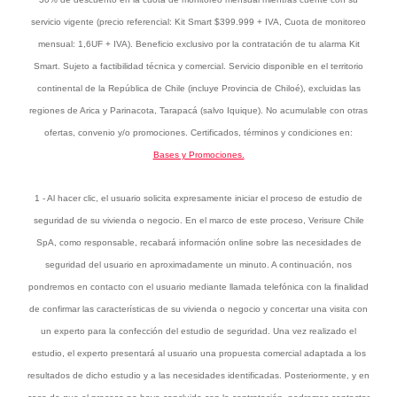
servicio vigente (precio referencial: Kit Smart $399.999 + IVA, Cuota de monitoreo
mensual: 1,6UF + IVA). Beneficio exclusivo por la contratación de tu alarma Kit
Smart. Sujeto a factibilidad técnica y comercial. Servicio disponible en el territorio
continental de la República de Chile (incluye Provincia de Chiloé), excluidas las
regiones de Arica y Parinacota, Tarapacá (salvo Iquique). No acumulable con otras
ofertas, convenio y/o promociones. Certificados, términos y condiciones en:
Bases y Promociones.
1 - Al hacer clic, el usuario solicita expresamente iniciar el proceso de estudio de
seguridad de su vivienda o negocio. En el marco de este proceso, Verisure Chile
SpA, como responsable, recabará información online sobre las necesidades de
seguridad del usuario en aproximadamente un minuto. A continuación, nos
pondremos en contacto con el usuario mediante llamada telefónica con la finalidad
de confirmar las características de su vivienda o negocio y concertar una visita con
un experto para la confección del estudio de seguridad. Una vez realizado el
estudio, el experto presentará al usuario una propuesta comercial adaptada a los
resultados de dicho estudio y a las necesidades identificadas. Posteriormente, y en