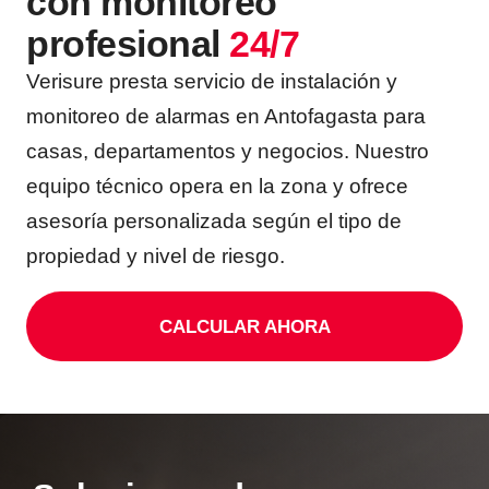
con monitoreo
ALARMAS PARA EXTERIOR
profesional
SALA DE PRENSA
24/7
KIT DE ALARMA PARA CASA
ALARMAS PARA VENTANAS
TRABAJA CON NOSOTROS
Y PUERTAS
Verisure presta servicio de instalación y
ALARMAS PARA TU BARRIO
VALORES
SIRENA POTENTE
monitoreo de alarmas en Antofagasta para
¿QUÉ OPINAN NUESTROS
BOTÓN DE PÁNICO
CLIENTES?
casas, departamentos y negocios. Nuestro
ALARMAS PARA TI
AVISO DE PRIVACIDAD
CÁMARAS DE SEGURIDAD
equipo técnico opera en la zona y ofrece
OTROS SERVICIOS
asesoría personalizada según el tipo de
ADULTOS MAYORES
CÁMARA DE SEGURIDAD
propiedad y nivel de riesgo.
EXTERIOR
CALCULA EL PRECIO DE TU
ALARMA
ALARMAS PARA
ADOLESCENTES
CALCULAR AHORA
CÁMARA DE SEGURIDAD
INTERIOR
CONTROL DE ACCESO
ALARMAS PARA NIÑOS
CONTROL DE ACCESOS
SERVICIO CONFÍA
ALARMA PARA MASCOTAS
LLAVES ELECTRÓNICAS