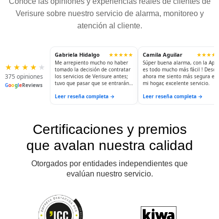
Conoce las opiniones y experiencias reales de clientes de
Verisure sobre nuestro servicio de alarma, monitoreo y
atención al cliente.
Gabriela Hidalgo
Camila Aguilar
★★★★★
★★★★
Me arrepiento mucho no haber
Súper buena alarma, con la App
★
★
★
★
★
tomado la decisión de contratar
es todo mucho más fácil ! Desde
375 opiniones
los servicios de Verisure antes;
ahora me siento más segura en
tuvo que pasar que se entrarán
mi hogar, excelente servicio.
G
o
o
g
l
e
Reviews
a robar para hacerlo. Ahora
Leer reseña completa →
Leer reseña completa →
puedo dormir tranquila; salir a
visitar a mis hijas...y sé que mi
casa está siendo resguardada.
La seguridad y la tranquilidad no
tienen precio.
Certificaciones y premios
que avalan nuestra calidad
Otorgados por entidades independientes que
evalúan nuestro servicio.