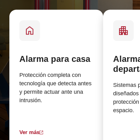
SENSOR MAGNÉTICO
Alarma para casa
Alarm
depar
Protección completa con
tecnología que detecta antes
Sistemas p
y permite actuar ante una
diseñados
intrusión.
protección
espacio.
Ver más