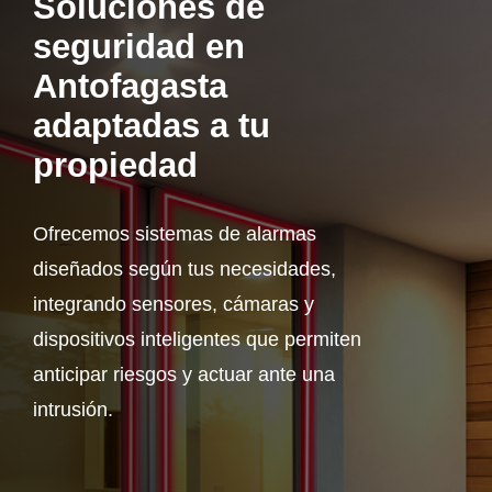
Soluciones de
TECNOLOGÍA Y GARANTÍA
ALARMA ANTI OKUPA
seguridad en
LECTOR DE LLAVES
CENTRAL DE ALARMAS
Antofagasta
adaptadas a tu
MANDO A DISTANCIA
COMUNICACIONES
propiedad
SENSORES Y DETECTORES
GARANTÍA VERISURE
Ofrecemos sistemas de alarmas
diseñados según tus necesidades,
SENSORES DE
MOVIMIENTO
integrando sensores, cámaras y
dispositivos inteligentes que permiten
SENSOR PERIMETRAL
anticipar riesgos y actuar ante una
intrusión.
DETECTOR DE HUMO