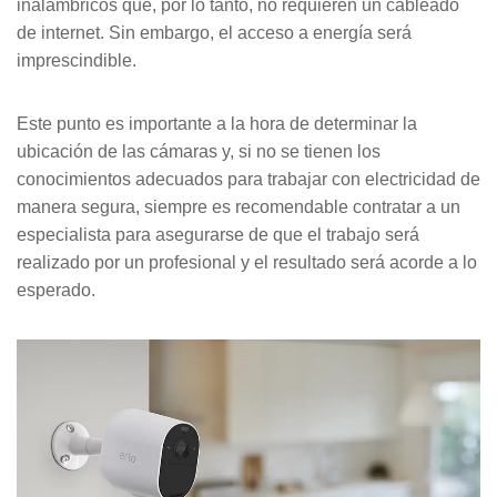
TECNOLOGÍA Y GARANTÍA
inalámbricos que, por lo tanto, no requieren un cableado
ALARMA ANTI OKUPA
de internet. Sin embargo, el acceso a energía será
imprescindible.
LECTOR DE LLAVES
CENTRAL DE ALARMAS
Este punto es importante a la hora de determinar la
MANDO A DISTANCIA
COMUNICACIONES
ubicación de las cámaras y, si no se tienen los
conocimientos adecuados para trabajar con electricidad de
manera segura, siempre es recomendable contratar a un
SENSORES Y DETECTORES
GARANTÍA VERISURE
especialista para asegurarse de que el trabajo será
realizado por un profesional y el resultado será acorde a lo
SENSORES DE
esperado.
MOVIMIENTO
SENSOR PERIMETRAL
DETECTOR DE HUMO