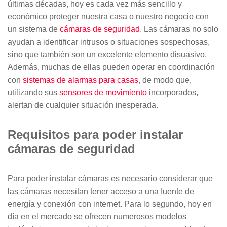
últimas décadas, hoy es cada vez más sencillo y
ALARMAS PARA EXTERIOR
SALA DE PRENSA
económico proteger nuestra casa o nuestro negocio con
KIT DE ALARMA PARA CASA
ALARMAS PARA VENTANAS
TRABAJA CON NOSOTROS
Y PUERTAS
un sistema de
cámaras de seguridad
. Las cámaras no solo
ALARMAS PARA TU BARRIO
ayudan a identificar intrusos o situaciones sospechosas,
VALORES
SIRENA POTENTE
sino que también son un excelente elemento disuasivo.
¿QUÉ OPINAN NUESTROS
BOTÓN DE PÁNICO
CLIENTES?
Además, muchas de ellas pueden operar en coordinación
ALARMAS PARA TI
AVISO DE PRIVACIDAD
con
sistemas de alarmas para casas
, de modo que,
CÁMARAS DE SEGURIDAD
utilizando sus
OTROS SERVICIOS
sensores de movimiento
incorporados,
alertan de cualquier situación inesperada.
ADULTOS MAYORES
CÁMARA DE SEGURIDAD
EXTERIOR
CALCULA EL PRECIO DE TU
Requisitos para poder instalar
ALARMA
ALARMAS PARA
ADOLESCENTES
cámaras de seguridad
CÁMARA DE SEGURIDAD
INTERIOR
CONTROL DE ACCESO
ALARMAS PARA NIÑOS
Para poder instalar cámaras es necesario considerar que
las cámaras necesitan tener acceso a una fuente de
CONTROL DE ACCESOS
SERVICIO CONFÍA
energía y conexión con internet. Para lo segundo, hoy en
ALARMA PARA MASCOTAS
día en el mercado se ofrecen numerosos modelos
LLAVES ELECTRÓNICAS