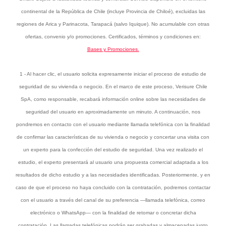
continental de la República de Chile (incluye Provincia de Chiloé), excluidas las
regiones de Arica y Parinacota, Tarapacá (salvo Iquique). No acumulable con otras
ofertas, convenio y/o promociones. Certificados, términos y condiciones en:
Bases y Promociones.
1 - Al hacer clic, el usuario solicita expresamente iniciar el proceso de estudio de
seguridad de su vivienda o negocio. En el marco de este proceso, Verisure Chile
SpA, como responsable, recabará información online sobre las necesidades de
seguridad del usuario en aproximadamente un minuto. A continuación, nos
pondremos en contacto con el usuario mediante llamada telefónica con la finalidad
de confirmar las características de su vivienda o negocio y concertar una visita con
un experto para la confección del estudio de seguridad. Una vez realizado el
estudio, el experto presentará al usuario una propuesta comercial adaptada a los
resultados de dicho estudio y a las necesidades identificadas. Posteriormente, y en
caso de que el proceso no haya concluido con la contratación, podremos contactar
con el usuario a través del canal de su preferencia —llamada telefónica, correo
electrónico o WhatsApp— con la finalidad de retomar o concretar dicha
contratación. Las llamadas telefónicas podrán ser grabadas y almacenadas junto