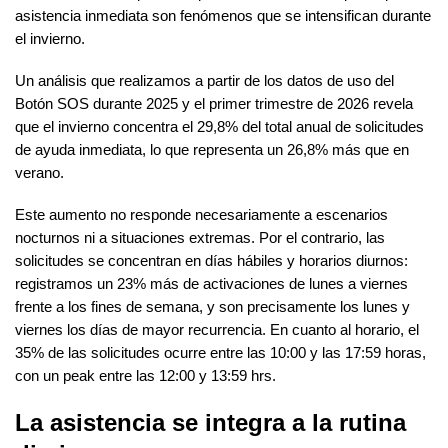
TECNOLOGÍA Y GARANTÍA
asistencia inmediata son fenómenos que se intensifican durante
ALARMA ANTI OKUPA
el invierno.
LECTOR DE LLAVES
CENTRAL DE ALARMAS
Un análisis que realizamos a partir de los datos de uso del
Botón SOS durante 2025 y el primer trimestre de 2026 revela
MANDO A DISTANCIA
que el invierno concentra el 29,8% del total anual de solicitudes
COMUNICACIONES
de ayuda inmediata, lo que representa un
26,8% más que en
verano
.
SENSORES Y DETECTORES
GARANTÍA VERISURE
Este aumento no responde necesariamente a escenarios
nocturnos ni a situaciones extremas. Por el contrario, las
SENSORES DE
solicitudes se concentran en días hábiles y horarios diurnos:
MOVIMIENTO
registramos un
23% más de activaciones de lunes a viernes
frente a los fines de semana, y son precisamente los lunes y
SENSOR PERIMETRAL
viernes los días de mayor recurrencia. En cuanto al horario, el
35% de las solicitudes ocurre entre las 10:00 y las 17:59 horas
,
con un peak entre las 12:00 y 13:59 hrs.
DETECTOR DE HUMO
La asistencia se integra a la rutina