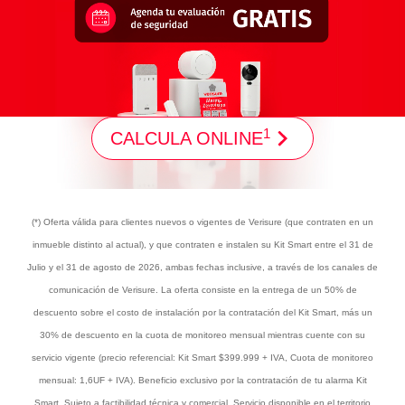
1
CALCULA ONLINE
(*) Oferta válida para clientes nuevos o vigentes de Verisure (que contraten en un
inmueble distinto al actual), y que contraten e instalen su Kit Smart entre el 31 de
Julio y el 31 de agosto de 2026, ambas fechas inclusive, a través de los canales de
comunicación de Verisure. La oferta consiste en la entrega de un 50% de
descuento sobre el costo de instalación por la contratación del Kit Smart, más un
30% de descuento en la cuota de monitoreo mensual mientras cuente con su
servicio vigente (precio referencial: Kit Smart $399.999 + IVA, Cuota de monitoreo
mensual: 1,6UF + IVA). Beneficio exclusivo por la contratación de tu alarma Kit
Smart. Sujeto a factibilidad técnica y comercial. Servicio disponible en el territorio