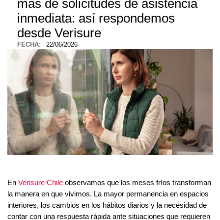
más de solicitudes de asistencia
ALARMAS PARA EXTERIOR
SALA DE PRENSA
inmediata: así respondemos
KIT DE ALARMA PARA CASA
ALARMAS PARA VENTANAS
TRABAJA CON NOSOTROS
Y PUERTAS
desde Verisure
ALARMAS PARA TU BARRIO
VALORES
FECHA
22/06/2026
SIRENA POTENTE
¿QUÉ OPINAN NUESTROS
BOTÓN DE PÁNICO
CLIENTES?
ALARMAS PARA TI
AVISO DE PRIVACIDAD
CÁMARAS DE SEGURIDAD
OTROS SERVICIOS
ADULTOS MAYORES
CÁMARA DE SEGURIDAD
EXTERIOR
CALCULA EL PRECIO DE TU
ALARMA
ALARMAS PARA
ADOLESCENTES
CÁMARA DE SEGURIDAD
INTERIOR
CONTROL DE ACCESO
ALARMAS PARA NIÑOS
En
Verisure Chile
observamos que los meses fríos transforman
CONTROL DE ACCESOS
SERVICIO CONFÍA
la manera en que vivimos. La mayor permanencia en espacios
ALARMA PARA MASCOTAS
interiores, los cambios en los hábitos diarios y la necesidad de
contar con una respuesta rápida ante situaciones que requieren
LLAVES ELECTRÓNICAS