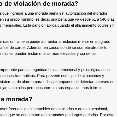
to de violación de morada?
ce que ingresar a una morada ajena sin autorización del morador
 en su grado mínimo, es decir, una pena que va desde 61 a 540 días
ias mensuales. Esta sanción aplica cuando el allanamiento ocurre sin
ntimidación, la pena puede aumentar a reclusión menor en su grado
3 años de cárcel. Además, en casos donde se comete otro delito
 sanciones pueden incluir multas más elevadas y condenas
importante para la seguridad física, emocional y psicológica de los
aciones traumáticas. Para prevenir este tipo de situaciones y
n sistemas de alarma para el hogar, capaces de detectar accesos no
otejan tanto a las personas como a sus espacios más íntimos.
 la morada?
ayor frecuencia en inmuebles deshabitados o de uso ocasional,
des que se encuentran desocupadas por largos periodos. Por esta