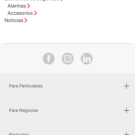
SENSOR MAGNÉTICO
Alarmas
Accesorios
Noticias
Para Particulares
Para Negocios
Productos