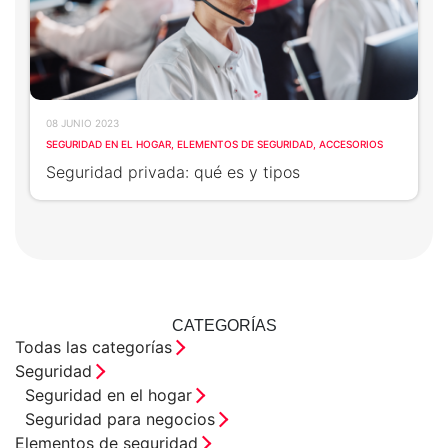
TECNOLOGÍA Y GARANTÍA
ALARMA ANTI OKUPA
LECTOR DE LLAVES
CENTRAL DE ALARMAS
MANDO A DISTANCIA
08 JUNIO 2023
COMUNICACIONES
SEGURIDAD EN EL HOGAR
ELEMENTOS DE SEGURIDAD
ACCESORIOS
Seguridad privada: qué es y tipos
SENSORES Y DETECTORES
GARANTÍA VERISURE
SENSORES DE
MOVIMIENTO
CATEGORÍAS
SENSOR PERIMETRAL
Todas las categorías
Seguridad
DETECTOR DE HUMO
Seguridad en el hogar
Seguridad para negocios
Elementos de seguridad