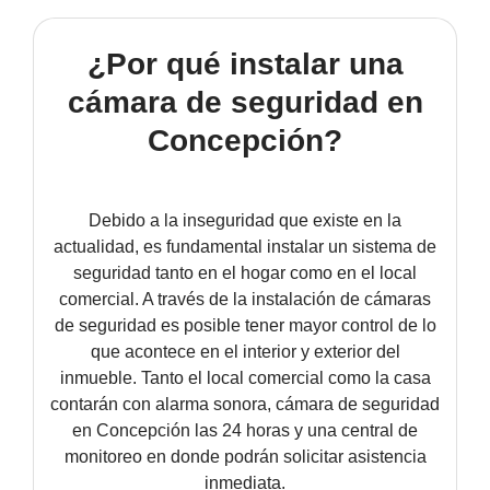
TECNOLOGÍA Y GARANTÍA
ALARMA ANTI OKUPA
¿Por qué instalar una
LECTOR DE LLAVES
CENTRAL DE ALARMAS
cámara de seguridad en
Concepción?
MANDO A DISTANCIA
COMUNICACIONES
SENSORES Y DETECTORES
GARANTÍA VERISURE
Debido a la inseguridad que existe en la
actualidad, es fundamental instalar un sistema de
seguridad tanto en el hogar como en el local
SENSORES DE
MOVIMIENTO
comercial. A través de la instalación de cámaras
de seguridad es posible tener mayor control de lo
que acontece en el interior y exterior del
SENSOR PERIMETRAL
inmueble. Tanto el local comercial como la casa
contarán con alarma sonora, cámara de seguridad
DETECTOR DE HUMO
en Concepción las 24 horas y una central de
monitoreo en donde podrán solicitar asistencia
inmediata.