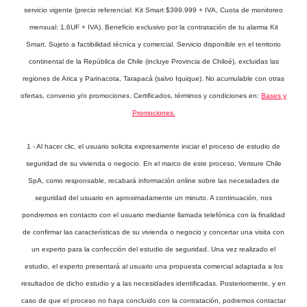
servicio vigente (precio referencial: Kit Smart $399.999 + IVA, Cuota de monitoreo
mensual: 1,6UF + IVA). Beneficio exclusivo por la contratación de tu alarma Kit
Smart. Sujeto a factibilidad técnica y comercial. Servicio disponible en el territorio
continental de la República de Chile (incluye Provincia de Chiloé), excluidas las
regiones de Arica y Parinacota, Tarapacá (salvo Iquique). No acumulable con otras
ofertas, convenio y/o promociones. Certificados, términos y condiciones en:
Bases y
Promociones.
1 - Al hacer clic, el usuario solicita expresamente iniciar el proceso de estudio de
seguridad de su vivienda o negocio. En el marco de este proceso, Verisure Chile
SpA, como responsable, recabará información online sobre las necesidades de
seguridad del usuario en aproximadamente un minuto. A continuación, nos
pondremos en contacto con el usuario mediante llamada telefónica con la finalidad
de confirmar las características de su vivienda o negocio y concertar una visita con
un experto para la confección del estudio de seguridad. Una vez realizado el
estudio, el experto presentará al usuario una propuesta comercial adaptada a los
resultados de dicho estudio y a las necesidades identificadas. Posteriormente, y en
caso de que el proceso no haya concluido con la contratación, podremos contactar