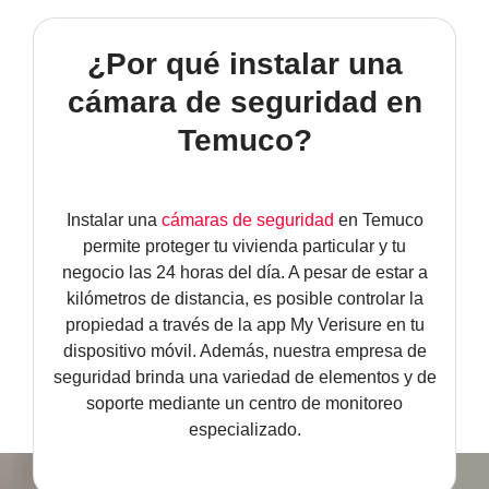
TECNOLOGÍA Y GARANTÍA
ALARMA ANTI OKUPA
¿Por qué instalar una
LECTOR DE LLAVES
CENTRAL DE ALARMAS
cámara de seguridad en
Temuco?
MANDO A DISTANCIA
COMUNICACIONES
SENSORES Y DETECTORES
GARANTÍA VERISURE
Instalar una
cámaras de seguridad
en Temuco
permite proteger tu vivienda particular y tu
negocio las 24 horas del día. A pesar de estar a
SENSORES DE
MOVIMIENTO
kilómetros de distancia, es posible controlar la
propiedad a través de la app My Verisure en tu
dispositivo móvil. Además, nuestra empresa de
SENSOR PERIMETRAL
seguridad brinda una variedad de elementos y de
soporte mediante un centro de monitoreo
DETECTOR DE HUMO
especializado.