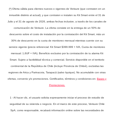
(*) Oferta válida para clientes nuevos o vigentes de Verisure (que contraten en un
inmueble distinto al actual), y que contraten e instalen su Kit Smart entre el 31 de
Julio y el 31 de agosto de 2026, ambas fechas inclusive, a través de los canales de
comunicación de Verisure. La oferta consiste en la entrega de un 50% de
descuento sobre el costo de instalación por la contratación del Kit Smart, más un
30% de descuento en la cuota de monitoreo mensual mientras cuente con su
servicio vigente (precio referencial: Kit Smart $399.999 + IVA, Cuota de monitoreo
mensual: 1,6UF + IVA). Beneficio exclusivo por la contratación de tu alarma Kit
Smart. Sujeto a factibilidad técnica y comercial. Servicio disponible en el territorio
continental de la República de Chile (incluye Provincia de Chiloé), excluidas las
regiones de Arica y Parinacota, Tarapacá (salvo Iquique). No acumulable con otras
ofertas, convenio y/o promociones. Certificados, términos y condiciones en:
Bases y
Promociones.
1 - Al hacer clic, el usuario solicita expresamente iniciar el proceso de estudio de
seguridad de su vivienda o negocio. En el marco de este proceso, Verisure Chile
SpA, como responsable, recabará información online sobre las necesidades de