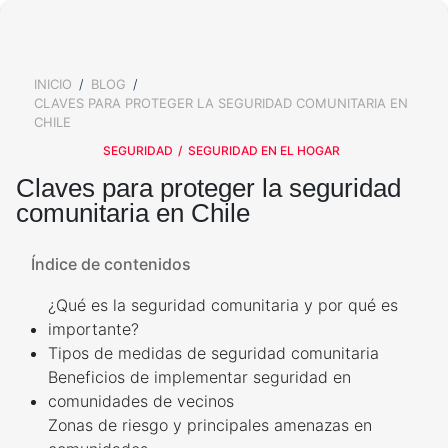
ALARMAS PARA EXTERIOR
SALA DE PRENSA
KIT DE ALARMA PARA CASA
ALARMAS PARA VENTANAS
TRABAJA CON NOSOTROS
Y PUERTAS
ALARMAS PARA TU BARRIO
INICIO
BLOG
BREADCRUMB
VALORES
SIRENA POTENTE
CLAVES PARA PROTEGER LA SEGURIDAD COMUNITARIA EN
¿QUÉ OPINAN NUESTROS
BOTÓN DE PÁNICO
CLIENTES?
CHILE
ALARMAS PARA TI
SEGURIDAD
SEGURIDAD EN EL HOGAR
AVISO DE PRIVACIDAD
CÁMARAS DE SEGURIDAD
OTROS SERVICIOS
Claves para proteger la seguridad
comunitaria en Chile
ADULTOS MAYORES
CÁMARA DE SEGURIDAD
EXTERIOR
CALCULA EL PRECIO DE TU
ALARMA
Índice de contenidos
ALARMAS PARA
ADOLESCENTES
¿Qué es la seguridad comunitaria y por qué es
CÁMARA DE SEGURIDAD
INTERIOR
CONTROL DE ACCESO
importante?
ALARMAS PARA NIÑOS
Tipos de medidas de seguridad comunitaria
Beneficios de implementar seguridad en
CONTROL DE ACCESOS
SERVICIO CONFÍA
comunidades de vecinos
ALARMA PARA MASCOTAS
Zonas de riesgo y principales amenazas en
LLAVES ELECTRÓNICAS