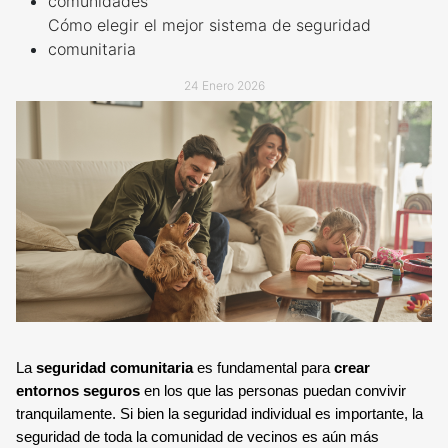
comunidades
TECNOLOGÍA Y GARANTÍA
ALARMA ANTI OKUPA
Cómo elegir el mejor sistema de seguridad
comunitaria
LECTOR DE LLAVES
CENTRAL DE ALARMAS
24 Enero 2026
MANDO A DISTANCIA
COMUNICACIONES
SENSORES Y DETECTORES
GARANTÍA VERISURE
SENSORES DE
MOVIMIENTO
SENSOR PERIMETRAL
La
seguridad comunitaria
es fundamental para
crear
DETECTOR DE HUMO
entornos seguros
en los que las personas puedan convivir
tranquilamente. Si bien la seguridad individual es importante, la
seguridad de toda la comunidad de vecinos es aún más