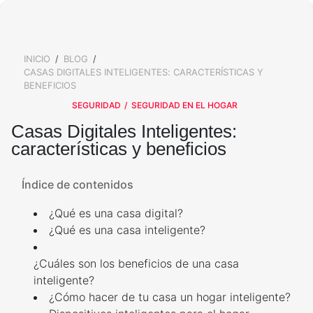
ALARMAS PARA EXTERIOR
SALA DE PRENSA
KIT DE ALARMA PARA CASA
ALARMAS PARA VENTANAS
TRABAJA CON NOSOTROS
Y PUERTAS
ALARMAS PARA TU BARRIO
INICIO
BLOG
BREADCRUMB
VALORES
SIRENA POTENTE
CASAS DIGITALES INTELIGENTES: CARACTERÍSTICAS Y
¿QUÉ OPINAN NUESTROS
BOTÓN DE PÁNICO
CLIENTES?
BENEFICIOS
ALARMAS PARA TI
SEGURIDAD
SEGURIDAD EN EL HOGAR
AVISO DE PRIVACIDAD
CÁMARAS DE SEGURIDAD
OTROS SERVICIOS
Casas Digitales Inteligentes:
características y beneficios
ADULTOS MAYORES
CÁMARA DE SEGURIDAD
EXTERIOR
CALCULA EL PRECIO DE TU
ALARMA
Índice de contenidos
ALARMAS PARA
ADOLESCENTES
¿Qué es una casa digital?
CÁMARA DE SEGURIDAD
INTERIOR
CONTROL DE ACCESO
¿Qué es una casa inteligente?
ALARMAS PARA NIÑOS
¿Cuáles son los beneficios de una casa
CONTROL DE ACCESOS
SERVICIO CONFÍA
inteligente?
ALARMA PARA MASCOTAS
¿Cómo hacer de tu casa un hogar inteligente?
LLAVES ELECTRÓNICAS