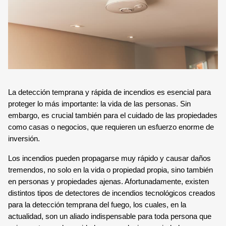
TECNOLOGÍA Y GARANTÍA
ALARMA ANTI OKUPA
LECTOR DE LLAVES
CENTRAL DE ALARMAS
MANDO A DISTANCIA
COMUNICACIONES
La detección temprana y rápida de incendios es esencial para
SENSORES Y DETECTORES
GARANTÍA VERISURE
proteger lo más importante: la vida de las personas. Sin
embargo, es crucial también para el cuidado de las propiedades
como casas o negocios, que requieren un esfuerzo enorme de
SENSORES DE
MOVIMIENTO
inversión.
Los incendios pueden propagarse muy rápido y causar daños
SENSOR PERIMETRAL
tremendos, no solo en la vida o propiedad propia, sino también
en personas y propiedades ajenas. Afortunadamente, existen
distintos tipos de detectores de incendios tecnológicos creados
DETECTOR DE HUMO
para la detección temprana del fuego, los cuales, en la
actualidad, son un aliado indispensable para toda persona que