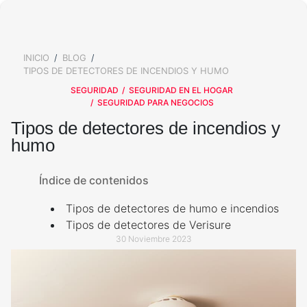
ALARMAS PARA EXTERIOR
SALA DE PRENSA
KIT DE ALARMA PARA CASA
ALARMAS PARA VENTANAS
TRABAJA CON NOSOTROS
Y PUERTAS
ALARMAS PARA TU BARRIO
INICIO
BLOG
BREADCRUMB
VALORES
SIRENA POTENTE
TIPOS DE DETECTORES DE INCENDIOS Y HUMO
¿QUÉ OPINAN NUESTROS
BOTÓN DE PÁNICO
CLIENTES?
SEGURIDAD
SEGURIDAD EN EL HOGAR
ALARMAS PARA TI
SEGURIDAD PARA NEGOCIOS
AVISO DE PRIVACIDAD
CÁMARAS DE SEGURIDAD
Tipos de detectores de incendios y
OTROS SERVICIOS
humo
ADULTOS MAYORES
CÁMARA DE SEGURIDAD
EXTERIOR
CALCULA EL PRECIO DE TU
ALARMA
Índice de contenidos
ALARMAS PARA
ADOLESCENTES
Tipos de detectores de humo e incendios
CÁMARA DE SEGURIDAD
INTERIOR
CONTROL DE ACCESO
Tipos de detectores de Verisure
ALARMAS PARA NIÑOS
30 Noviembre 2023
CONTROL DE ACCESOS
SERVICIO CONFÍA
ALARMA PARA MASCOTAS
LLAVES ELECTRÓNICAS