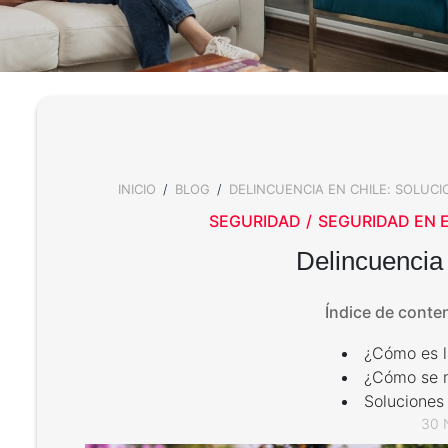
INICIO
BLOG
DELINCUENCIA EN CHILE: SOLUCI
BREADCRUMB
SEGURIDAD
SEGURIDAD EN 
Delincuencia 
Índice de conte
¿Cómo es l
¿Cómo se m
Soluciones 
30 