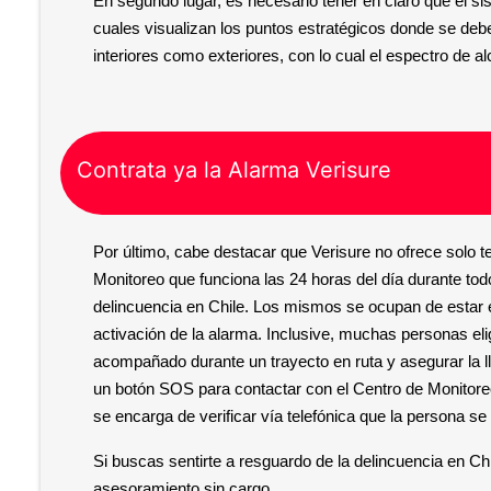
En segundo lugar, es necesario tener en claro que el sis
cuales visualizan los puntos estratégicos donde se deb
interiores como exteriores, con lo cual el espectro de a
Contrata ya la Alarma Verisure
Por último, cabe destacar que Verisure no ofrece solo te
Monitoreo que funciona las 24 horas del día durante todo
delincuencia en Chile. Los mismos se ocupan de estar 
activación de la alarma. Inclusive, muchas personas eli
acompañado durante un trayecto en ruta y asegurar la 
un botón SOS para contactar con el Centro de Monitoreo.
se encarga de verificar vía telefónica que la persona se
Si buscas sentirte a resguardo de la delincuencia en Chi
asesoramiento sin cargo.