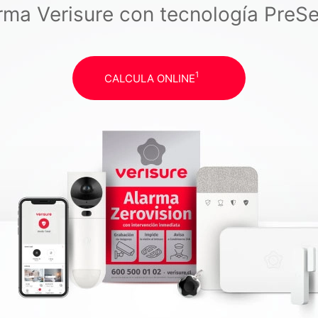
rma Verisure con tecnología PreS
1
CALCULA ONLINE