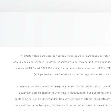
(*) Oferta válida para clientes nuevos o vigentes de Verisure (que contraten 
comunicación de Verisure. La oferta consiste en la entrega de un 50% de descuent
referencial: Kit Smart $399.999 + IVA, Cuota de monitoreo mensual: 1,6UF + IVA). B
(incluye Provincia de Chiloé), excluidas las regiones de Arica y 
1 - Al hacer clic, el usuario solicita expresamente iniciar el proceso de estudi
usuario en aproximadamente un minuto. A continuación, nos pondremos en cont
confección del estudio de seguridad. Una vez realizado el estudio, el experto pr
concluido con la contratación, podremos contactar con el usuario a través del c