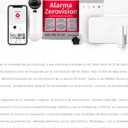
en un inmueble distinto al actual), y que contraten e instalen su Kit Smart entre el 31 de Julio
o sobre el costo de instalación por la contratación del Kit Smart, más un 30% de descuento
eneficio exclusivo por la contratación de tu alarma Kit Smart. Sujeto a factibilidad técnica y c
Parinacota, Tarapacá (salvo Iquique). No acumulable con otras ofertas, convenio y/o promocion
o de seguridad de su vivienda o negocio. En el marco de este proceso, Verisure Chile SpA, com
acto con el usuario mediante llamada telefónica con la finalidad de confirmar las caracterís
esentará al usuario una propuesta comercial adaptada a los resultados de dicho estudio y a l
anal de su preferencia —llamada telefónica, correo electrónico o WhatsApp— con la finalida