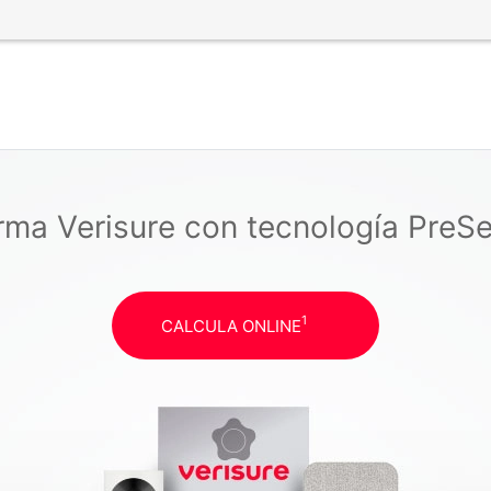
rma Verisure con tecnología PreS
1
CALCULA ONLINE