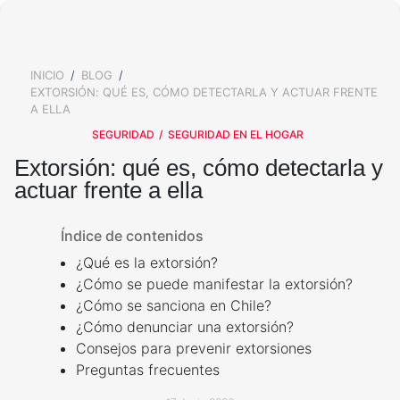
ALARMAS PARA EXTERIOR
SALA DE PRENSA
KIT DE ALARMA PARA CASA
ALARMAS PARA VENTANAS
TRABAJA CON NOSOTROS
Y PUERTAS
ALARMAS PARA TU BARRIO
INICIO
BLOG
BREADCRUMB
VALORES
SIRENA POTENTE
EXTORSIÓN: QUÉ ES, CÓMO DETECTARLA Y ACTUAR FRENTE
¿QUÉ OPINAN NUESTROS
BOTÓN DE PÁNICO
CLIENTES?
A ELLA
ALARMAS PARA TI
SEGURIDAD
SEGURIDAD EN EL HOGAR
AVISO DE PRIVACIDAD
CÁMARAS DE SEGURIDAD
OTROS SERVICIOS
Extorsión: qué es, cómo detectarla y
actuar frente a ella
ADULTOS MAYORES
CÁMARA DE SEGURIDAD
EXTERIOR
CALCULA EL PRECIO DE TU
ALARMA
Índice de contenidos
ALARMAS PARA
ADOLESCENTES
¿Qué es la extorsión?
CÁMARA DE SEGURIDAD
¿Cómo se puede manifestar la extorsión?
INTERIOR
CONTROL DE ACCESO
¿Cómo se sanciona en Chile?
ALARMAS PARA NIÑOS
¿Cómo denunciar una extorsión?
CONTROL DE ACCESOS
SERVICIO CONFÍA
Consejos para prevenir extorsiones
ALARMA PARA MASCOTAS
Preguntas frecuentes
LLAVES ELECTRÓNICAS