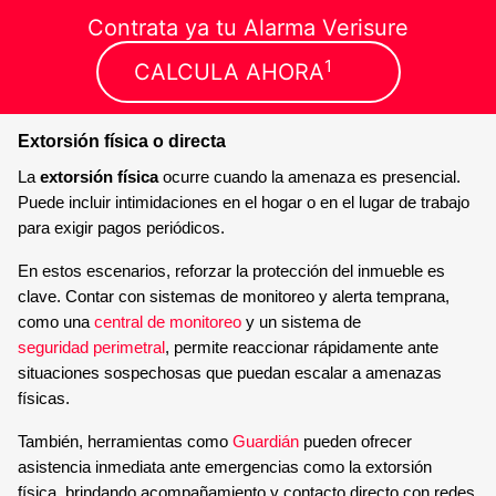
Contrata ya tu Alarma Verisure
1
CALCULA AHORA
Extorsión física o directa
La
extorsión física
ocurre cuando la amenaza es presencial.
Puede incluir intimidaciones en el hogar o en el lugar de trabajo
para exigir pagos periódicos.
En estos escenarios, reforzar la protección del inmueble es
clave. Contar con sistemas de monitoreo y alerta temprana,
como una
central de monitoreo
y un sistema de
seguridad perimetral
, permite reaccionar rápidamente ante
situaciones sospechosas que puedan escalar a amenazas
físicas.
También, herramientas como
Guardián
pueden ofrecer
asistencia inmediata ante emergencias como la extorsión
física, brindando acompañamiento y contacto directo con redes