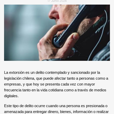
TECNOLOGÍA Y GARANTÍA
17 Junio 2026
ALARMA ANTI OKUPA
LECTOR DE LLAVES
CENTRAL DE ALARMAS
MANDO A DISTANCIA
COMUNICACIONES
SENSORES Y DETECTORES
GARANTÍA VERISURE
SENSORES DE
MOVIMIENTO
La extorsión es un delito contemplado y sancionado por la
legislación chilena, que puede afectar tanto a personas como a
SENSOR PERIMETRAL
empresas, y que hoy se presenta cada vez con mayor
frecuencia tanto en la vida cotidiana como a través de medios
digitales.
DETECTOR DE HUMO
Este tipo de delito ocurre cuando una persona es presionada o
amenazada para entregar dinero, bienes, información o realizar