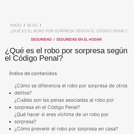
ALARMAS PARA EXTERIOR
SALA DE PRENSA
KIT DE ALARMA PARA CASA
ALARMAS PARA VENTANAS
TRABAJA CON NOSOTROS
Y PUERTAS
ALARMAS PARA TU BARRIO
INICIO
BLOG
BREADCRUMB
VALORES
SIRENA POTENTE
¿QUÉ ES EL ROBO POR SORPRESA SEGÚN EL CÓDIGO PENAL?
¿QUÉ OPINAN NUESTROS
BOTÓN DE PÁNICO
CLIENTES?
SEGURIDAD
SEGURIDAD EN EL HOGAR
ALARMAS PARA TI
AVISO DE PRIVACIDAD
¿Qué es el robo por sorpresa según
CÁMARAS DE SEGURIDAD
OTROS SERVICIOS
el Código Penal?
ADULTOS MAYORES
CÁMARA DE SEGURIDAD
EXTERIOR
Índice de contenidos
CALCULA EL PRECIO DE TU
ALARMA
ALARMAS PARA
ADOLESCENTES
¿Cómo se diferencia el robo por sorpresa de otros
CÁMARA DE SEGURIDAD
delitos?
INTERIOR
CONTROL DE ACCESO
¿Cuáles son las penas asociadas al robo por
ALARMAS PARA NIÑOS
sorpresa en el Código Penal?
¿Qué hacer si eres víctima de un robo por
CONTROL DE ACCESOS
SERVICIO CONFÍA
sorpresa?
ALARMA PARA MASCOTAS
¿Cómo prevenir el robo por sorpresa en casa?
LLAVES ELECTRÓNICAS