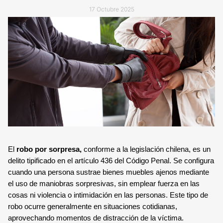
TECNOLOGÍA Y GARANTÍA
17 Octubre 2025
ALARMA ANTI OKUPA
LECTOR DE LLAVES
CENTRAL DE ALARMAS
MANDO A DISTANCIA
COMUNICACIONES
SENSORES Y DETECTORES
GARANTÍA VERISURE
SENSORES DE
MOVIMIENTO
El
robo por sorpresa,
conforme a la legislación chilena, es un
delito tipificado en el artículo 436 del Código Penal. Se configura
SENSOR PERIMETRAL
cuando una persona sustrae bienes muebles ajenos mediante
el uso de maniobras sorpresivas, sin emplear fuerza en las
DETECTOR DE HUMO
cosas ni violencia o intimidación en las personas. Este tipo de
robo ocurre generalmente en situaciones cotidianas,
aprovechando momentos de distracción de la víctima.