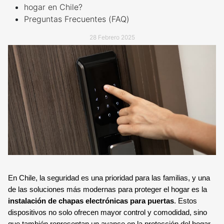
TECNOLOGÍA Y GARANTÍA
hogar en Chile?
ALARMA ANTI OKUPA
Preguntas Frecuentes (FAQ)
LECTOR DE LLAVES
CENTRAL DE ALARMAS
28 Febrero 2025
MANDO A DISTANCIA
COMUNICACIONES
SENSORES Y DETECTORES
GARANTÍA VERISURE
SENSORES DE
MOVIMIENTO
SENSOR PERIMETRAL
En Chile, la seguridad es una prioridad para las familias, y una
de las soluciones más modernas para proteger el hogar es la
DETECTOR DE HUMO
instalación de chapas electrónicas para puertas
. Estos
dispositivos no solo ofrecen mayor control y comodidad, sino