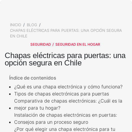
ALARMAS PARA EXTERIOR
SALA DE PRENSA
KIT DE ALARMA PARA CASA
ALARMAS PARA VENTANAS
TRABAJA CON NOSOTROS
Y PUERTAS
ALARMAS PARA TU BARRIO
INICIO
BLOG
BREADCRUMB
VALORES
SIRENA POTENTE
CHAPAS ELÉCTRICAS PARA PUERTAS: UNA OPCIÓN SEGURA
¿QUÉ OPINAN NUESTROS
BOTÓN DE PÁNICO
CLIENTES?
EN CHILE
ALARMAS PARA TI
SEGURIDAD
SEGURIDAD EN EL HOGAR
AVISO DE PRIVACIDAD
CÁMARAS DE SEGURIDAD
OTROS SERVICIOS
Chapas eléctricas para puertas: una
opción segura en Chile
ADULTOS MAYORES
CÁMARA DE SEGURIDAD
EXTERIOR
CALCULA EL PRECIO DE TU
ALARMA
Índice de contenidos
ALARMAS PARA
ADOLESCENTES
¿Qué es una chapa electrónica y cómo funciona?
CÁMARA DE SEGURIDAD
Tipos de chapas electrónicas para puertas
INTERIOR
CONTROL DE ACCESO
Comparativa de chapas electrónicas: ¿Cuál es la
ALARMAS PARA NIÑOS
mejor para tu hogar?
CONTROL DE ACCESOS
SERVICIO CONFÍA
Instalación de chapas electrónicas en puertas:
ALARMA PARA MASCOTAS
Consejos para un proceso seguro
¿Por qué elegir una chapa electrónica para tu
LLAVES ELECTRÓNICAS