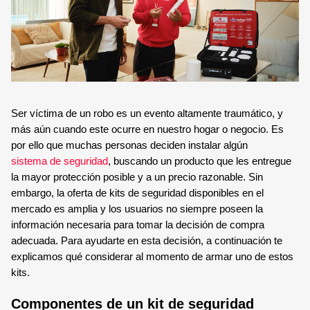
TECNOLOGÍA Y GARANTÍA
ALARMA ANTI OKUPA
LECTOR DE LLAVES
CENTRAL DE ALARMAS
MANDO A DISTANCIA
COMUNICACIONES
Ser víctima de un robo es un evento altamente traumático, y 
SENSORES Y DETECTORES
más aún cuando este ocurre en nuestro hogar o negocio. Es 
GARANTÍA VERISURE
por ello que muchas personas deciden instalar algún 
sistema de seguridad
, buscando un producto que les entregue 
SENSORES DE
la mayor protección posible y a un precio razonable. Sin 
MOVIMIENTO
embargo, la oferta de kits de seguridad disponibles en el 
mercado es amplia y los usuarios no siempre poseen la 
información necesaria para tomar la decisión de compra 
SENSOR PERIMETRAL
adecuada. Para ayudarte en esta decisión, a continuación te 
explicamos qué considerar al momento de armar uno de estos 
DETECTOR DE HUMO
kits. 
Componentes de un kit de seguridad 