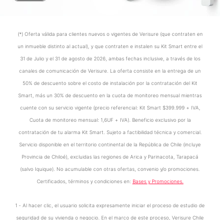
(*) Oferta válida para clientes nuevos o vigentes de Verisure (que contraten en
un inmueble distinto al actual), y que contraten e instalen su Kit Smart entre el
31 de Julio y el 31 de agosto de 2026, ambas fechas inclusive, a través de los
canales de comunicación de Verisure. La oferta consiste en la entrega de un
50% de descuento sobre el costo de instalación por la contratación del Kit
Smart, más un 30% de descuento en la cuota de monitoreo mensual mientras
cuente con su servicio vigente (precio referencial: Kit Smart $399.999 + IVA,
Cuota de monitoreo mensual: 1,6UF + IVA). Beneficio exclusivo por la
contratación de tu alarma Kit Smart. Sujeto a factibilidad técnica y comercial.
Servicio disponible en el territorio continental de la República de Chile (incluye
Provincia de Chiloé), excluidas las regiones de Arica y Parinacota, Tarapacá
(salvo Iquique). No acumulable con otras ofertas, convenio y/o promociones.
Certificados, términos y condiciones en:
Bases y Promociones.
1 - Al hacer clic, el usuario solicita expresamente iniciar el proceso de estudio de
seguridad de su vivienda o negocio. En el marco de este proceso, Verisure Chile